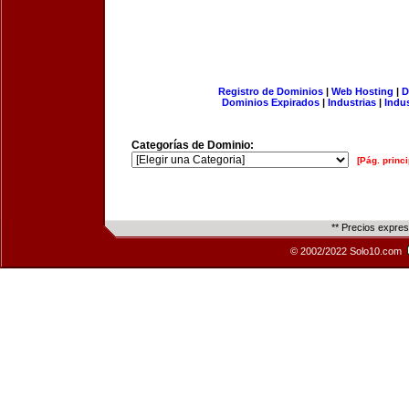
Registro de Dominios
|
Web Hosting
|
D
Dominios Expirados
|
Industrias
|
Indu
Categorías de Dominio:
[Pág. princi
** Precios expre
© 2002/2022 Solo10.com