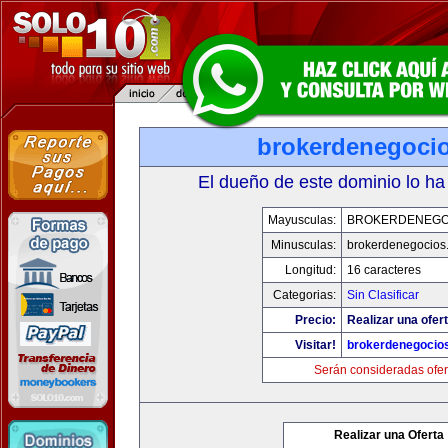
brokerdenegoci
El dueño de este dominio lo ha
Mayusculas:
BROKERDENEGO
Minusculas:
brokerdenegocios
Longitud:
16 caracteres
Categorias:
Sin Clasificar
Precio:
Realizar una ofert
Visitar!
brokerdenegocio
Serán consideradas ofer
Realizar una Oferta