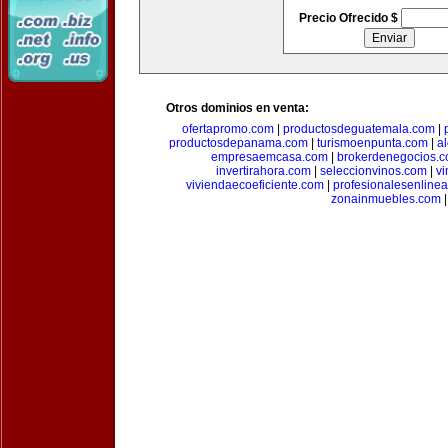
Precio Ofrecido $
Otros dominios en venta:
ofertapromo.com
|
productosdeguatemala.com
|
productosdepanama.com
|
turismoenpunta.com
|
a
empresaemcasa.com
|
brokerdenegocios.
invertirahora.com
|
seleccionvinos.com
|
vi
viviendaecoeficiente.com
|
profesionalesenline
zonainmuebles.com
|