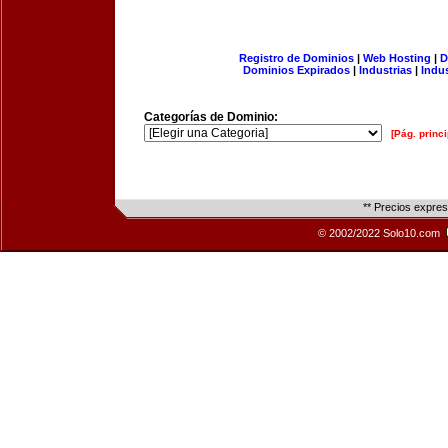
Registro de Dominios
|
Web Hosting
|
D
Dominios Expirados
|
Industrias
|
Indu
Categorías de Dominio:
[Pág. princi
** Precios expre
© 2002/2022 Solo10.com