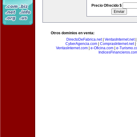
Precio Ofrecido $
Otros dominios en venta:
DirectoDeFabrica.net
|
VentasInternet.net
CyberAgencia.com
|
ComprasInternet.net
|
VentasInternet.com
|
e-Oficina.com
|
e-Turismo.
IndicesFinancieros.co