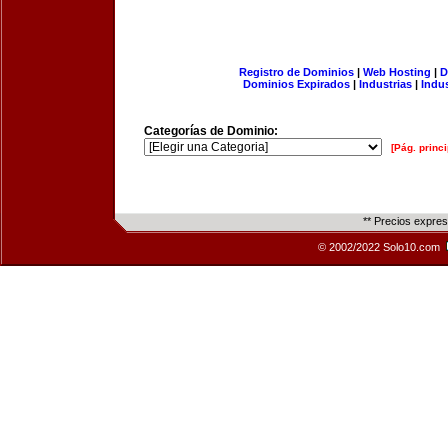
Registro de Dominios
|
Web Hosting
|
D
Dominios Expirados
|
Industrias
|
Indu
Categorías de Dominio:
[Pág. princi
** Precios expre
© 2002/2022 Solo10.com