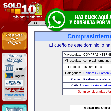
ComprasInterne
El dueño de este dominio lo ha
Mayusculas:
COMPRASINTERNE
Minusculas:
comprasinternet.net
Longitud:
15 caracteres
Categorias:
Compras y Comercio
Precio:
Realizar una oferta
Visitar!
comprasinternet.ne
Serán consideradas ofer
Realizar una Oferta