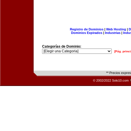
Registro de Dominios
|
Web Hosting
|
D
Dominios Expirados
|
Industrias
|
Indu
Categorías de Dominio:
[Pág. princi
** Precios expre
© 2002/2022 Solo10.com