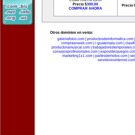
COMPRAR AHORA
Precio $
300.00
Precio 
COMPRAR AHORA
Otros dominios en venta:
galeriafotos.com
|
productosdeinformatica.com
compraenweb.com
|
i-guatemala.com
|
clasi
productoramusical.com
|
trabajadorestemporales.
consejosprofesionales.com
|
expovideojuegos.co
marketing1x1.com
|
partesdemotos.com
|
se
servidoresinternet.com