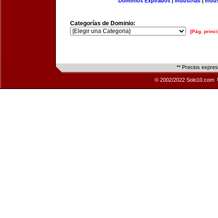
Dominios Expirados
|
Industrias
|
Indu
Categorías de Dominio:
[Pág. princi
** Precios expre
© 2002/2022 Solo10.com