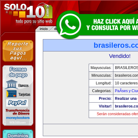
brasileros.
Vendido!
Mayusculas:
BRASILERO
Minusculas:
brasileros.co
Longitud:
10 caracteres
Categorias:
PaÃ­ses y Ci
Precio:
Realizar una 
Visitar!
brasileros.c
Serán consideradas ofer