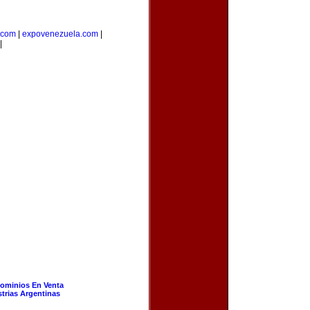
.com
|
expovenezuela.com
|
|
ominios En Venta
strias Argentinas