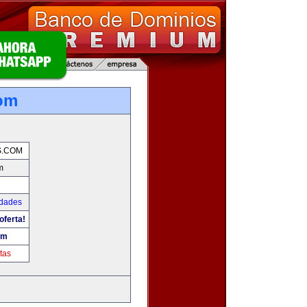
com
S.COM
m
udades
oferta!
om
tas