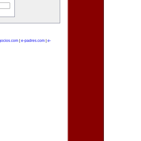
gocios.com
|
e-padres.com
|
e-