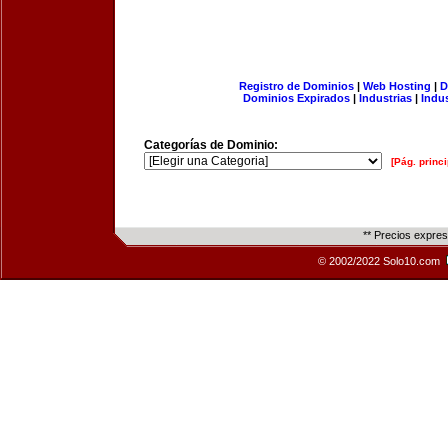
Registro de Dominios
|
Web Hosting
|
D
Dominios Expirados
|
Industrias
|
Indu
Categorías de Dominio:
[Pág. princi
** Precios expre
© 2002/2022 Solo10.com