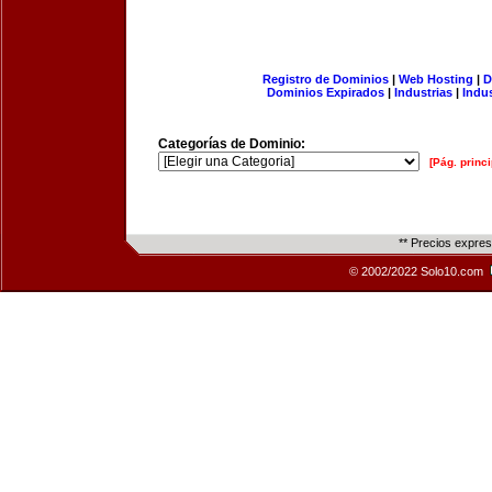
Registro de Dominios
|
Web Hosting
|
D
Dominios Expirados
|
Industrias
|
Indu
Categorías de Dominio:
[Pág. princi
** Precios expre
© 2002/2022 Solo10.com