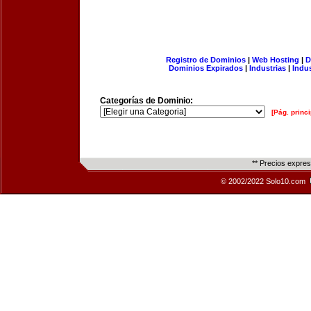
Registro de Dominios
|
Web Hosting
|
D
Dominios Expirados
|
Industrias
|
Indu
Categorías de Dominio:
[Pág. princi
** Precios expre
© 2002/2022 Solo10.com