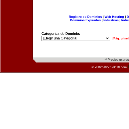
Registro de Dominios
|
Web Hosting
|
D
Dominios Expirados
|
Industrias
|
Indu
Categorías de Dominio:
[Pág. princi
** Precios expre
© 2002/2022 Solo10.com