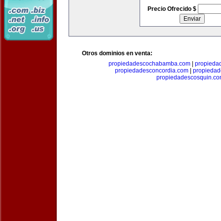
Precio Ofrecido $
Otros dominios en venta:
propiedadescochabamba.com
|
propieda
propiedadesconcordia.com
|
propiedad
propiedadescosquin.c