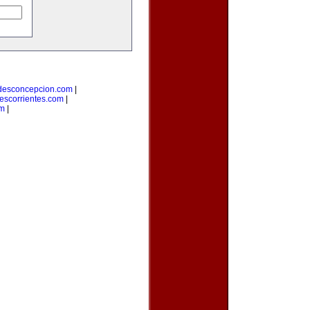
desconcepcion.com
|
escorrientes.com
|
om
|