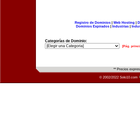
Registro de Dominios
|
Web Hosting
|
D
Dominios Expirados
|
Industrias
|
Indu
Categorías de Dominio:
[Pág. princi
** Precios expre
© 2002/2022 Solo10.com