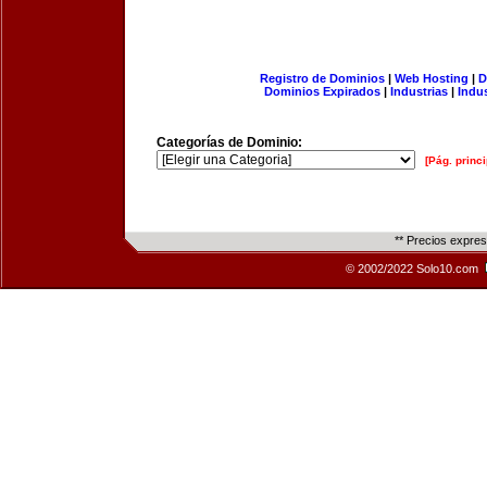
Registro de Dominios
|
Web Hosting
|
D
Dominios Expirados
|
Industrias
|
Indu
Categorías de Dominio:
[Pág. princi
** Precios expre
© 2002/2022 Solo10.com