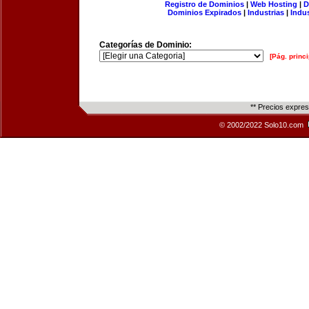
Registro de Dominios
|
Web Hosting
|
D
Dominios Expirados
|
Industrias
|
Indu
Categorías de Dominio:
[Pág. princi
** Precios expre
© 2002/2022 Solo10.com