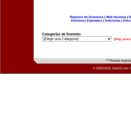
Registro de Dominios
|
Web Hosting
|
D
Dominios Expirados
|
Industrias
|
Indu
Categorías de Dominio:
[Pág. princi
** Precios expre
© 2002/2022 Solo10.com