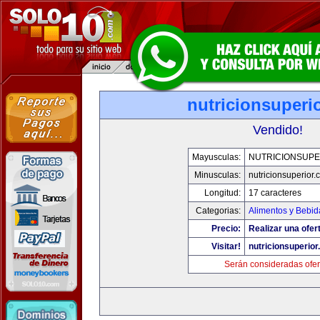
nutricionsuperi
Vendido!
Mayusculas:
NUTRICIONSUPE
Minusculas:
nutricionsuperior
Longitud:
17 caracteres
Categorias:
Alimentos y Bebid
Precio:
Realizar una ofer
Visitar!
nutricionsuperio
Serán consideradas ofer