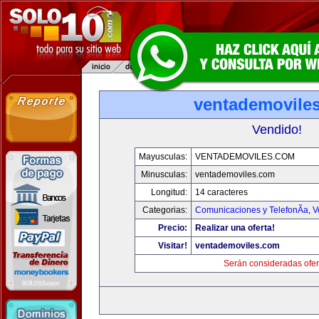
ventademovile
Vendido!
Mayusculas:
VENTADEMOVILES.COM
Minusculas:
ventademoviles.com
Longitud:
14 caracteres
Categorias:
Comunicaciones y TelefonÃ­a
,
V
Precio:
Realizar una oferta!
Visitar!
ventademoviles.com
Serán consideradas ofer