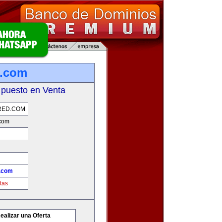
d.com
 puesto en Venta
RED.COM
com
.com
tas
ealizar una Oferta