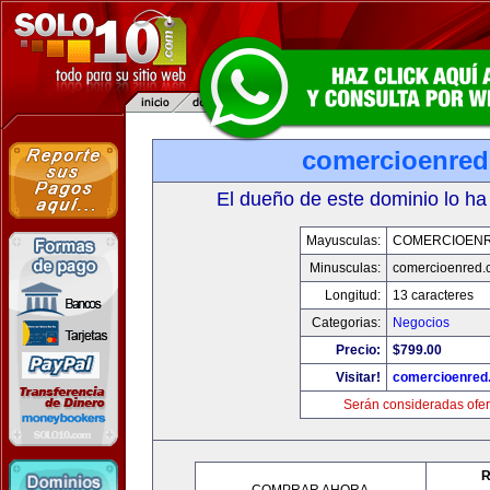
comercioenre
El dueño de este dominio lo ha
Mayusculas:
COMERCIOEN
Minusculas:
comercioenred.
Longitud:
13 caracteres
Categorias:
Negocios
Precio:
$799.00
Visitar!
comercioenred
Serán consideradas ofer
R