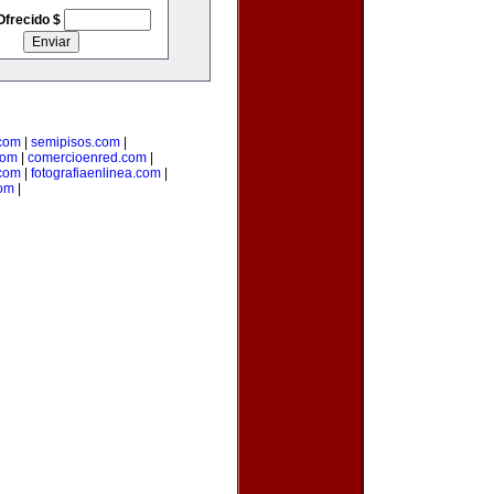
Ofrecido $
.com
|
semipisos.com
|
com
|
comercioenred.com
|
.com
|
fotografiaenlinea.com
|
com
|