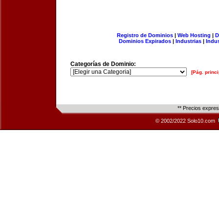
Registro de Dominios
|
Web Hosting
|
D
Dominios Expirados
|
Industrias
|
Indu
Categorías de Dominio:
[Pág. princi
** Precios expre
© 2002/2022 Solo10.com