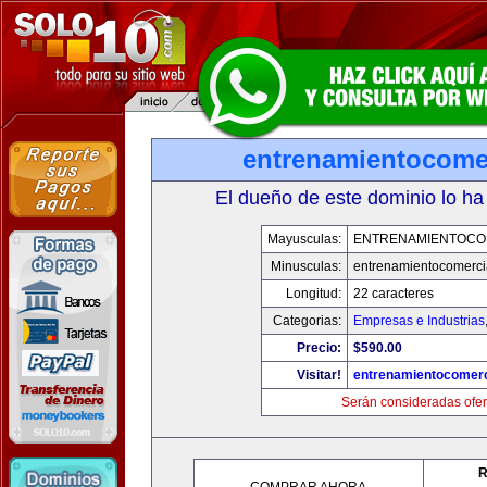
entrenamientocome
El dueño de este dominio lo ha
Mayusculas:
ENTRENAMIENTOCO
Minusculas:
entrenamientocomerci
Longitud:
22 caracteres
Categorias:
Empresas e Industrias
Precio:
$590.00
Visitar!
entrenamientocomerc
Serán consideradas ofer
R