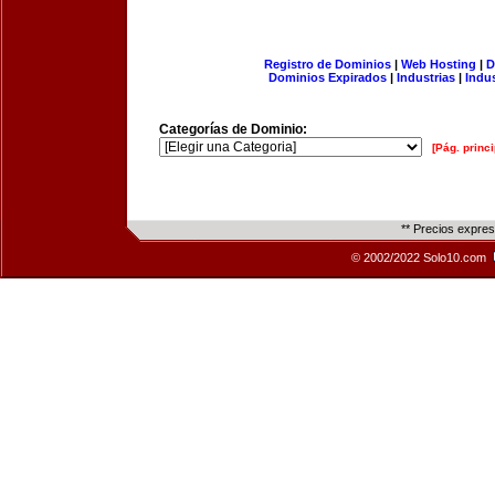
Registro de Dominios
|
Web Hosting
|
D
Dominios Expirados
|
Industrias
|
Indu
Categorías de Dominio:
[Pág. princi
** Precios expre
© 2002/2022 Solo10.com