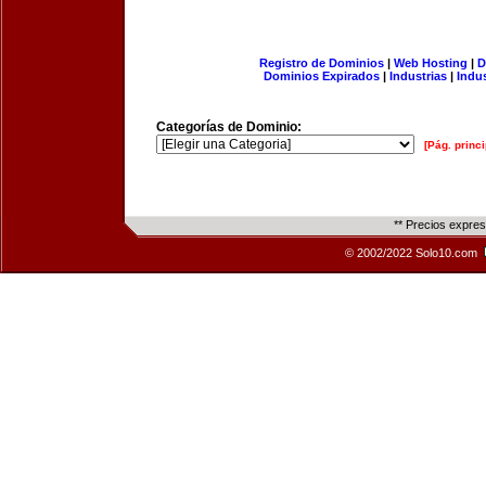
Registro de Dominios
|
Web Hosting
|
D
Dominios Expirados
|
Industrias
|
Indu
Categorías de Dominio:
[Pág. princi
** Precios expre
© 2002/2022 Solo10.com