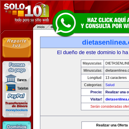
dietasenlinea
El dueño de este dominio lo ha
Mayusculas:
DIETASENLIN
Minusculas:
dietasenlinea
Longitud:
13 caracteres
Categorias:
Salud
Precio:
Realizar una o
Visitar!
dietasenlinea
Serán consideradas ofer
Realizar una Oferta