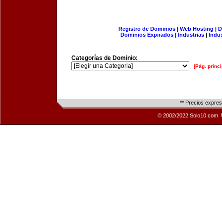
Registro de Dominios
|
Web Hosting
|
D
Dominios Expirados
|
Industrias
|
Indu
Categorías de Dominio:
[Pág. princi
** Precios expre
© 2002/2022 Solo10.com