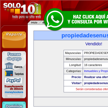
propiedadesenu
Vendido!
Mayusculas:
PROPIEDADESE
Minusculas:
propiedadesenus
Longitud:
16 caracteres
Categorias:
Inmuebles y Prop
Precio:
Realizar una ofer
Visitar!
propiedadesenu
Serán consideradas ofer