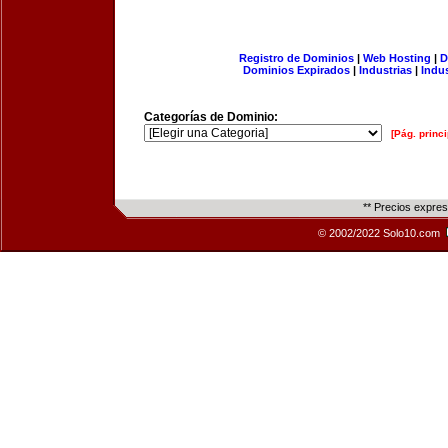
Registro de Dominios
|
Web Hosting
|
D
Dominios Expirados
|
Industrias
|
Indu
Categorías de Dominio:
[Pág. princi
** Precios expre
© 2002/2022 Solo10.com