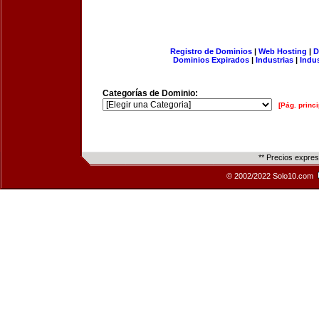
Registro de Dominios
|
Web Hosting
|
D
Dominios Expirados
|
Industrias
|
Indu
Categorías de Dominio:
[Pág. princi
** Precios expre
© 2002/2022 Solo10.com