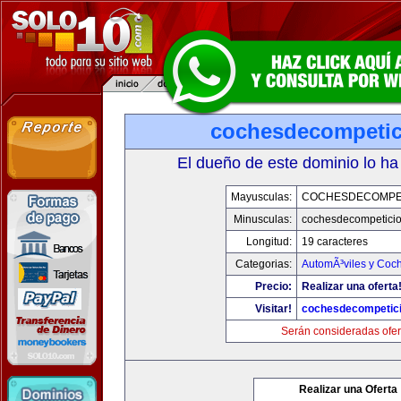
cochesdecompeti
El dueño de este dominio lo ha
Mayusculas:
COCHESDECOMPE
Minusculas:
cochesdecompetici
Longitud:
19 caracteres
Categorias:
AutomÃ³viles y Coc
Precio:
Realizar una oferta
Visitar!
cochesdecompetic
Serán consideradas ofer
Realizar una Oferta