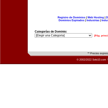
Registro de Dominios
|
Web Hosting
|
D
Dominios Expirados
|
Industrias
|
Indu
Categorías de Dominio:
[Pág. princi
** Precios expre
© 2002/2022 Solo10.com