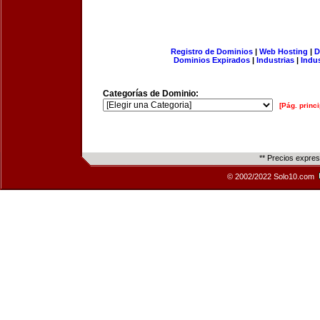
Registro de Dominios
|
Web Hosting
|
D
Dominios Expirados
|
Industrias
|
Indu
Categorías de Dominio:
[Pág. princi
** Precios expre
© 2002/2022 Solo10.com