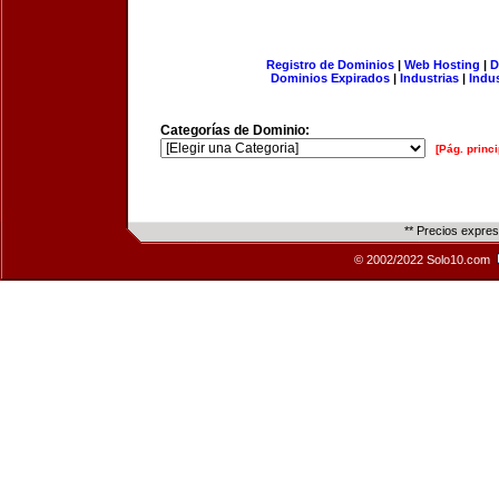
Registro de Dominios
|
Web Hosting
|
D
Dominios Expirados
|
Industrias
|
Indu
Categorías de Dominio:
[Pág. princi
** Precios expre
© 2002/2022 Solo10.com