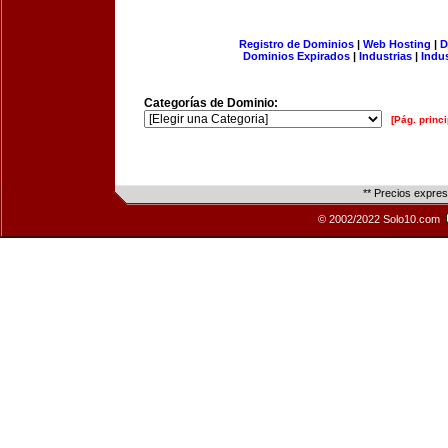
Registro de Dominios
|
Web Hosting
|
D
Dominios Expirados
|
Industrias
|
Indu
Categorías de Dominio:
[Pág. princi
** Precios expre
© 2002/2022 Solo10.com