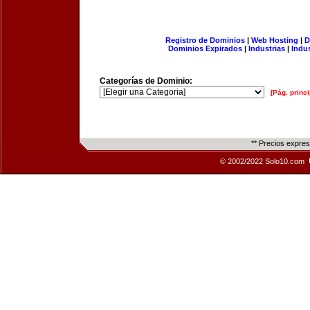
Registro de Dominios
|
Web Hosting
|
D
Dominios Expirados
|
Industrias
|
Indu
Categorías de Dominio:
[Pág. princi
** Precios expre
© 2002/2022 Solo10.com