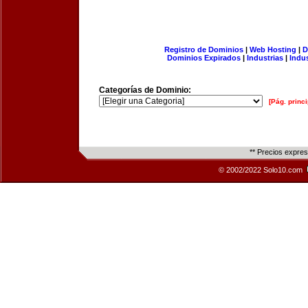
Registro de Dominios
|
Web Hosting
|
D
Dominios Expirados
|
Industrias
|
Indu
Categorías de Dominio:
[Pág. princi
** Precios expre
© 2002/2022 Solo10.com