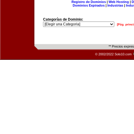
Registro de Dominios
|
Web Hosting
|
D
Dominios Expirados
|
Industrias
|
Indu
Categorías de Dominio:
[Pág. princi
** Precios expre
© 2002/2022 Solo10.com