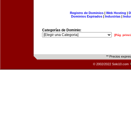
Registro de Dominios
|
Web Hosting
|
D
Dominios Expirados
|
Industrias
|
Indu
Categorías de Dominio:
[Pág. princi
** Precios expre
© 2002/2022 Solo10.com