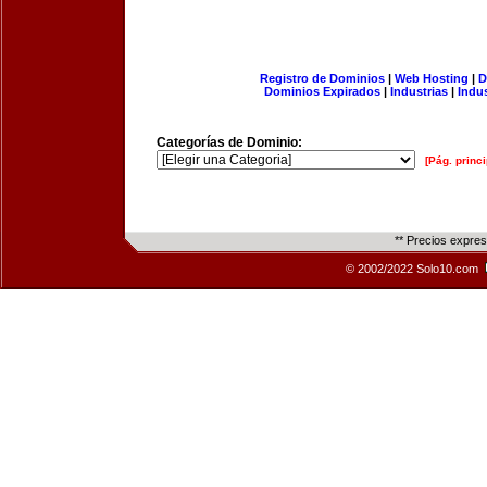
Registro de Dominios
|
Web Hosting
|
D
Dominios Expirados
|
Industrias
|
Indu
Categorías de Dominio:
[Pág. princi
** Precios expre
© 2002/2022 Solo10.com