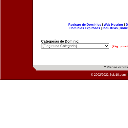
Registro de Dominios
|
Web Hosting
|
D
Dominios Expirados
|
Industrias
|
Indu
Categorías de Dominio:
[Pág. princi
** Precios expre
© 2002/2022 Solo10.com