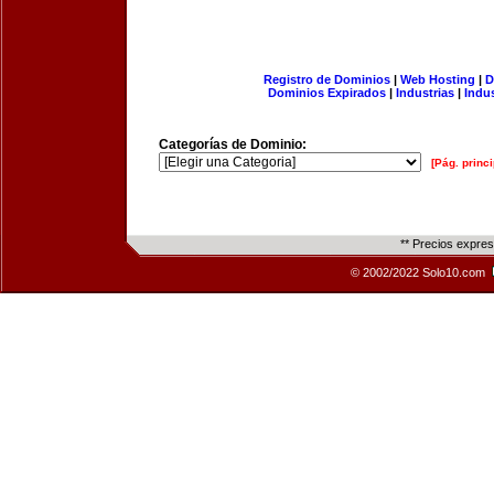
Registro de Dominios
|
Web Hosting
|
D
Dominios Expirados
|
Industrias
|
Indu
Categorías de Dominio:
[Pág. princi
** Precios expre
© 2002/2022 Solo10.com