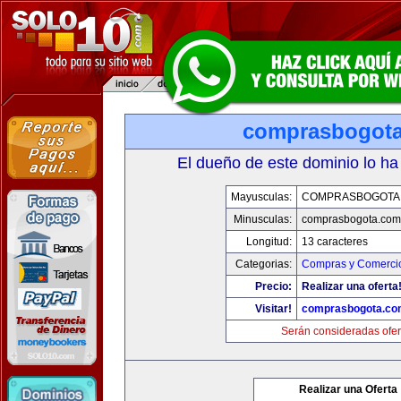
comprasbogot
El dueño de este dominio lo ha
Mayusculas:
COMPRASBOGOTA
Minusculas:
comprasbogota.com
Longitud:
13 caracteres
Categorias:
Compras y Comercio
Precio:
Realizar una oferta
Visitar!
comprasbogota.co
Serán consideradas ofer
Realizar una Oferta