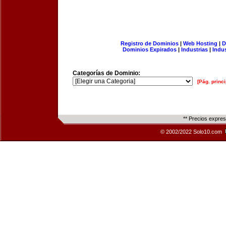
Registro de Dominios
|
Web Hosting
|
D
Dominios Expirados
|
Industrias
|
Indu
Categorías de Dominio:
[Pág. princi
** Precios expre
© 2002/2022 Solo10.com