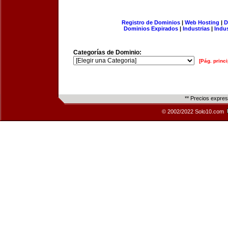
Registro de Dominios
|
Web Hosting
|
D
Dominios Expirados
|
Industrias
|
Indu
Categorías de Dominio:
[Pág. princi
** Precios expre
© 2002/2022 Solo10.com