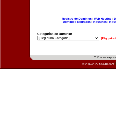
Registro de Dominios
|
Web Hosting
|
D
Dominios Expirados
|
Industrias
|
Indu
Categorías de Dominio:
[Pág. princi
** Precios expre
© 2002/2022 Solo10.com