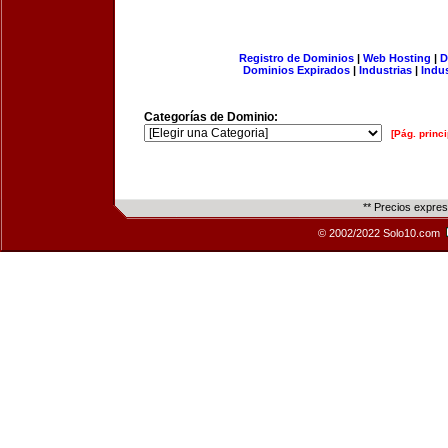
Registro de Dominios
|
Web Hosting
|
D
Dominios Expirados
|
Industrias
|
Indu
Categorías de Dominio:
[Pág. princi
** Precios expre
© 2002/2022 Solo10.com