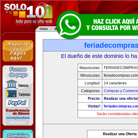
feriadecompra
El dueño de este dominio lo ha
Mayusculas:
FERIADECOMPRA
Minusculas:
feriadecompras.com
Longitud:
14 caracteres
Categorias:
Compras y Comercio
Precio:
Realizar una oferta
Visitar!
feriadecompras.c
Serán consideradas ofer
Realizar una Oferta