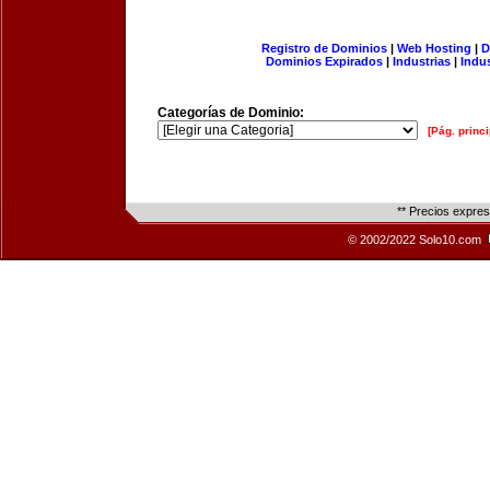
Registro de Dominios
|
Web Hosting
|
D
Dominios Expirados
|
Industrias
|
Indu
Categorías de Dominio:
[Pág. princi
** Precios expre
© 2002/2022 Solo10.com