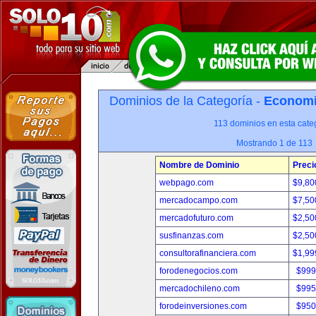
Dominios de la Categoría -
Economia
113 dominios en esta categ
Mostrando 1 de 113
Nombre de Dominio
Preci
webpago.com
$9,80
mercadocampo.com
$7,50
mercadofuturo.com
$2,50
susfinanzas.com
$2,50
consultorafinanciera.com
$1,99
forodenegocios.com
$999
mercadochileno.com
$995
forodeinversiones.com
$950