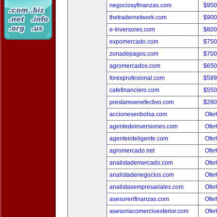
negociosyfinanzas.com
$950
thetradernetwork.com
$900
e-Inversores.com
$800
expomercado.com
$750
zonadepagos.com
$700
agromercados.com
$650
forexprofesional.com
$589
cafefinanciero.com
$550
prestamoenefectivo.com
$280
accionesenbolsa.com
Ofer
agentedeinversiones.com
Ofer
agenteinteligente.com
Ofer
agromercado.net
Ofer
analistademercado.com
Ofer
analistadenegocios.com
Ofer
analistasempresariales.com
Ofer
asesorenfinanzas.com
Ofer
asesoriacomercioexterior.com
Ofer