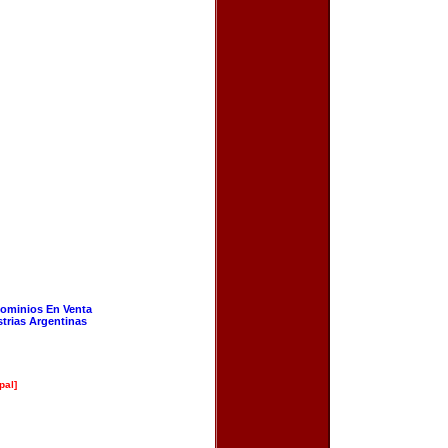
ominios En Venta
strias Argentinas
pal]