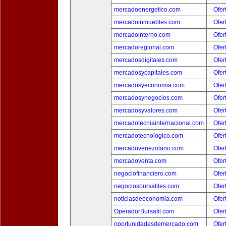
mercadoenergetico.com
Ofer
mercadoinmuebles.com
Ofer
mercadointerno.com
Ofer
mercadoregional.com
Ofer
mercadosdigitales.com
Ofer
mercadosycapitales.com
Ofer
mercadosyeconomia.com
Ofer
mercadosynegocios.com
Ofer
mercadosyvalores.com
Ofer
mercadotecniainternacional.com
Ofer
mercadotecnologico.com
Ofer
mercadovenezolano.com
Ofer
mercadoventa.com
Ofer
negociofinanciero.com
Ofer
negociosbursatiles.com
Ofer
noticiasdeeconomia.com
Ofer
OperadorBursatil.com
Ofer
oportunidadesdemercado.com
Ofer