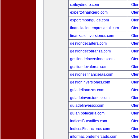
exitoydinero.com
Ofer
expertofinanciero.com
Ofer
exportimportguide.com
Ofer
financiacionempresarial.com
Ofer
finanzaseinversiones.com
Ofer
gestiondecartera.com
Ofer
gestiondecobranza.com
Ofer
gestiondeinversiones.com
Ofer
gestiondevalores.com
Ofer
gestionesfinancieras.com
Ofer
gestioninversiones.com
Ofer
guiadefinanzas.com
Ofer
guiadeinversiones.com
Ofer
guiadelinversor.com
Ofer
guiahipotecaria.com
Ofer
IndicesBursatiles.com
Ofer
IndicesFinancieros.com
Ofer
informaciondemercado.com
Ofer