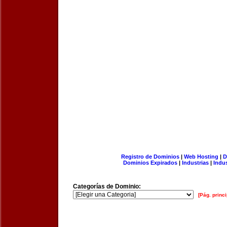
Registro de Dominios
|
Web Hosting
|
D
Dominios Expirados
|
Industrias
|
Indu
Categorías de Dominio:
[Pág. princi