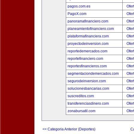
pagos.com.es
Ofer
PagoX.com
Ofer
panoramafinanciero.com
Ofer
planeamientofinanciero.com
Ofer
plataformafinanciera.com
Ofer
proyectodeinversion.com
Ofer
reportedemercados.com
Ofer
reportefinanciero.com
Ofer
reportesfinancieros.com
Ofer
segmentaciondemercados.com
Ofer
segurodeinversion.com
Ofer
solucionesbancarias.com
Ofer
suscreditos.com
Ofer
transferenciasdinero.com
Ofer
zonabursatil.com
Ofer
<< Categoria Anterior (Deportes)
Ca