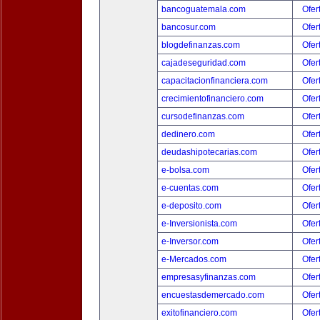
bancoguatemala.com
Ofer
bancosur.com
Ofer
blogdefinanzas.com
Ofer
cajadeseguridad.com
Ofer
capacitacionfinanciera.com
Ofer
crecimientofinanciero.com
Ofer
cursodefinanzas.com
Ofer
dedinero.com
Ofer
deudashipotecarias.com
Ofer
e-bolsa.com
Ofer
e-cuentas.com
Ofer
e-deposito.com
Ofer
e-Inversionista.com
Ofer
e-Inversor.com
Ofer
e-Mercados.com
Ofer
empresasyfinanzas.com
Ofer
encuestasdemercado.com
Ofer
exitofinanciero.com
Ofer