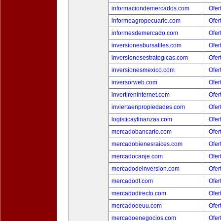
informaciondemercados.com
Ofer
informeagropecuario.com
Ofer
informesdemercado.com
Ofer
inversionesbursatiles.com
Ofer
inversionesestrategicas.com
Ofer
inversionesmexico.com
Ofer
inversorweb.com
Ofer
invertireninternet.com
Ofer
inviertaenpropiedades.com
Ofer
logisticayfinanzas.com
Ofer
mercadobancario.com
Ofer
mercadobienesraices.com
Ofer
mercadocanje.com
Ofer
mercadodeinversion.com
Ofer
mercadodf.com
Ofer
mercadodirecto.com
Ofer
mercadoeeuu.com
Ofer
mercadoenegocios.com
Ofer